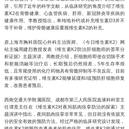
讲，引用了近年的科学文献，从临床研究的角度介绍了维生
素K2在骨骼健康、心血管疾病、肝癌、新冠肺炎等疾病的
健康作用。李教授指出，单纯地补钙或补充维生素D3并不
等于补骨，维护骨骼健康应重视维生素K2的补充。
原上海市胸科医院心外科主治医师、《今日维生素K2》网
站主编周建烈教授发表《维生素K2防治肝细胞癌的荟萃分
析证据》主题演讲。周教授介绍，肝细胞癌即使在切除手术
和射频消融等治疗后，长期预后仍然很差，5年生存率很
低，且常规使用的化疗药物具有骨髓抑制等不良反应。目前
有多项研究证明，维生素K2能够延缓和/或预防肝细胞癌复
发，改善患者预后。
西南交通大学附属医院、成都市第三人民医院血液科科室主
任谭竟主任在《维生素K2对夜间肌肉痉挛防治的探索》主
题演讲中指出，夜间肌肉痉挛非常常见，但目前没有依据充
分的安全有效的预防方法。经过严格的临床研究设计发现，
维生素K2能预防血透患者的肌肉痉挛。维生素K2能通过对